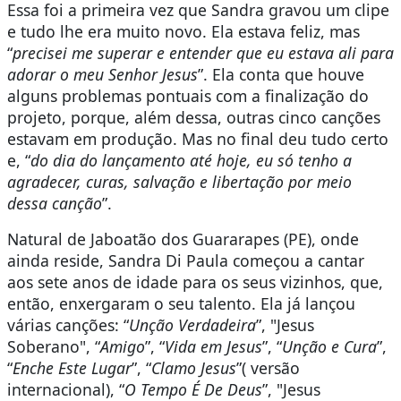
Essa foi a primeira vez que Sandra gravou um clipe
e tudo lhe era muito novo. Ela estava feliz, mas
“
precisei me superar e entender que eu estava ali para
adorar o meu Senhor Jesus
”. Ela conta que houve
alguns problemas pontuais com a finalização do
projeto, porque, além dessa, outras cinco canções
estavam em produção. Mas no final deu tudo certo
e, “
do dia do lançamento até hoje, eu só tenho a
agradecer, curas, salvação e libertação por meio
dessa canção
”.
Natural de Jaboatão dos Guararapes (PE), onde
ainda reside, Sandra Di Paula começou a cantar
aos sete anos de idade para os seus vizinhos, que,
então, enxergaram o seu talento. Ela já lançou
várias canções: “
Unção Verdadeira
”, "Jesus
Soberano", “
Amigo
”, “
Vida em Jesus
”, “
Unção e Cura
”,
“
Enche Este Lugar
”, “
Clamo Jesus
”( versão
internacional), “
O Tempo É De Deus
”, "Jesus