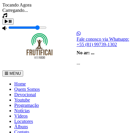
Tocando Agora
Carregando...
Fale conosco via Whatsapp:
+55 (81) 99739-1302
No ar:
...
...
MENU
Home
Quem Somos
Devocional
Youtube
Programação
Notícias
Vídeos
Locutores
Álbuns
Contato