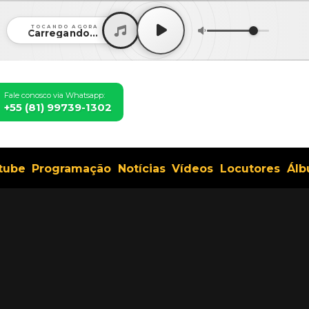
TOCANDO AGORA
Carregando...
Fale conosco via Whatsapp:
+55 (81) 99739-1302
tube
Programação
Notícias
Vídeos
Locutores
Álb