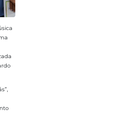
úsica
uma
zada
ardo
s”,
nto