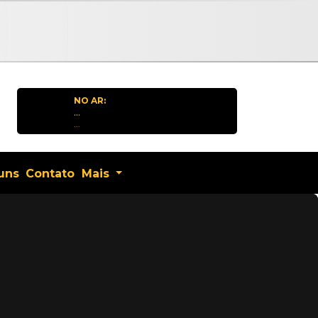
NO AR:
...
...
uns
Contato
Mais