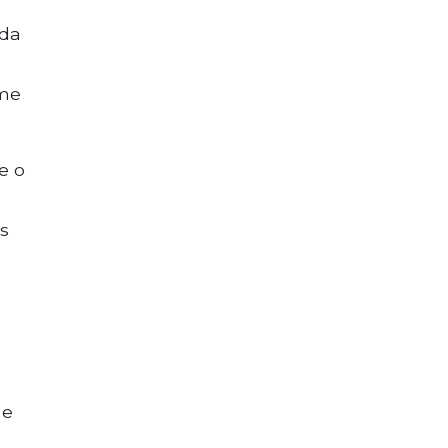
 da
 me
e o
s
 e