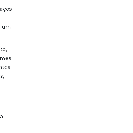
paços
o um
ta,
nomes
ntos,
s,
ha