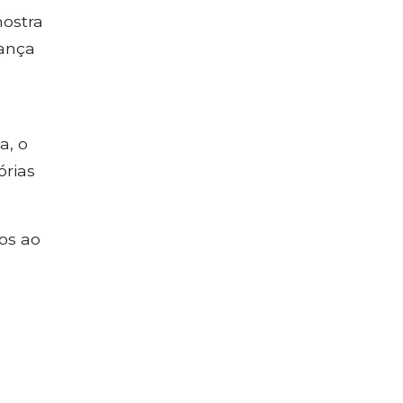
mostra
rança
a, o
órias
os ao