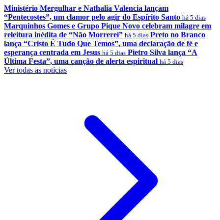
Ministério Mergulhar e Nathalia Valencia lançam
“Pentecostes”, um clamor pelo agir do Espírito Santo
há 5 dias
Marquinhos Gomes e Grupo Pique Novo celebram milagre em
releitura inédita de “Não Morrerei”
Preto no Branco
há 5 dias
lança “Cristo É Tudo Que Temos”, uma declaração de fé e
esperança centrada em Jesus
Pietro Silva lança “A
há 5 dias
Última Festa”, uma canção de alerta espiritual
há 5 dias
Ver todas as notícias