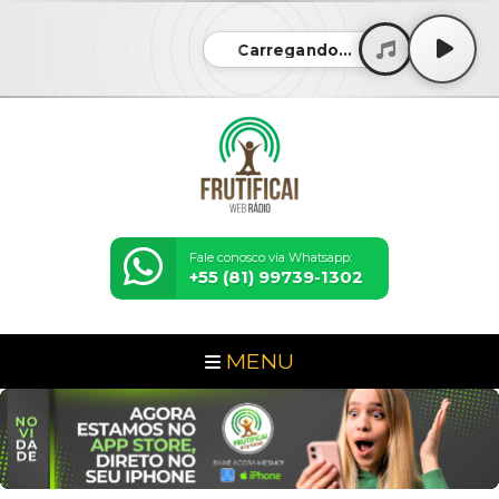
Carregando...
Fale conosco via Whatsapp:
+55 (81) 99739-1302
MENU