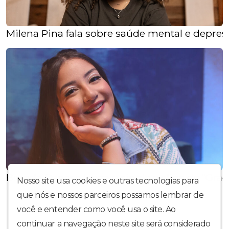
Milena Pina fala sobre saúde mental e depre
Brenda Danese lança o single e clipe de “Gra
Nosso site usa cookies e outras tecnologias para
que nós e nossos parceiros possamos lembrar de
você e entender como você usa o site. Ao
continuar a navegação neste site será considerado