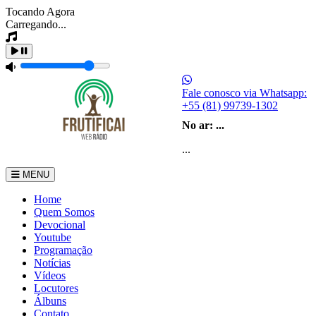
Tocando Agora
Carregando...
Fale conosco via Whatsapp:
+55 (81) 99739-1302
No ar:
...
...
MENU
Home
Quem Somos
Devocional
Youtube
Programação
Notícias
Vídeos
Locutores
Álbuns
Contato