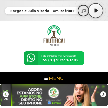
ndro Borges e Julia Vitoria - Um Refr\uFFFDPra Sua Alma 
Fale conosco via Whatsapp:
+55 (81) 99739-1302
MENU