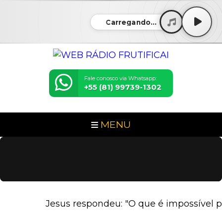
Carregando...
Fale conosco via Whatsapp:
+55 (81) 99739-1302
MENU
Jesus respondeu: "O que é impossível pa