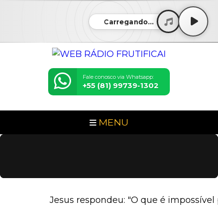
Carregando...
Fale conosco via Whatsapp:
+55 (81) 99739-1302
MENU
Jesus respondeu: "O que é impossível p