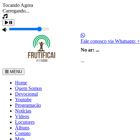
Tocando Agora
Carregando...
Fale conosco via Whatsapp:
+
No ar:
...
...
MENU
Home
Quem Somos
Devocional
Youtube
Programação
Notícias
Vídeos
Locutores
Álbuns
Contato
Mais