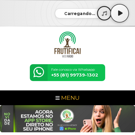
Carregando...
Fale conosco via Whatsapp:
+55 (81) 99739-1302
MENU