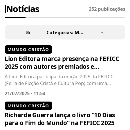
Notícias
252 publicações
Categorias:
Mundo Cristão
MUNDO CRISTÃO
Lion Editora marca presença na FEFICC
2025 com autores premiados e
lançamento do livro “Oração & Arte”
A Lion Editora participa da edição 2025 da FEFICC
(Feira de Ficção Cristã e Cultura Pop) com uma
programação robusta, criativa e...
21/07/2025 · 11:54
MUNDO CRISTÃO
Richarde Guerra lança o livro “10 Dias
para o Fim do Mundo” na FEFICC 2025