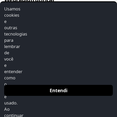
Usamos
Webradiofrutificai
cookies
e
outras
tecnologias
para
Home
lembrar
Quem Somos
de
você
Devocional
e
Youtube
entender
Programação
como
o
Notícias
Entendi
site
Vídeos
é
usado.
Locutores
Ao
continuar