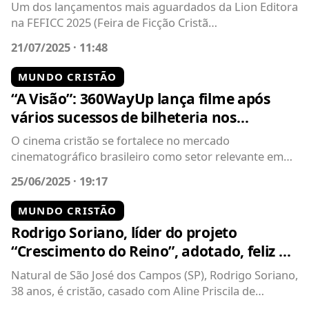
Um dos lançamentos mais aguardados da Lion Editora
na FEFICC 2025 (Feira de Ficção Cristã
Contemporânea) será o livro "10 Dias...
21/07/2025 · 11:48
MUNDO CRISTÃO
“A Visão”: 360WayUp lança filme após
vários sucessos de bilheteria nos
cinemas
O cinema cristão se fortalece no mercado
cinematográfico brasileiro como setor relevante em
bilheteria, mobilização e impacto...
25/06/2025 · 19:17
MUNDO CRISTÃO
Rodrigo Soriano, líder do projeto
“Crescimento do Reino”, adotado, feliz e
realizado
Natural de São José dos Campos (SP), Rodrigo Soriano,
38 anos, é cristão, casado com Aline Priscila de
Macedo Soriano e pai de...