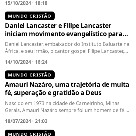
15/10/2024 · 18:18
MUNDO CRISTÃO
Daniel Lancaster e Filipe Lancaster
iniciam movimento evangelístico para
homens em Alphaville
Daniel Lancaster, embaixador do Instituto Baluarte na
África, e seu irmão, o cantor gospel Filipe Lancaster,
lançaram o movimento...
14/10/2024 · 16:24
MUNDO CRISTÃO
Amauri Nazáro, uma trajetória de muita
fé, superação e gratidão a Deus
Nascido em 1973 na cidade de Carneirinho, Minas
Gerais, Amauri Nazáro sempre foi um homem de fé e
determinação. Filho de Joaquim...
18/07/2024 · 21:02
MUNDO CRISTÃO