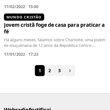
casal pernambucano...
17/02/2022 · 15:00
MUNDO CRISTÃO
Jovem cristã foge de casa para praticar a
fé
Há alguns meses, falamos sobre Charlotte, uma jovem
ex-muçulmana de 12 anos da República Centro-
Africana. Ela se converteu ao...
17/01/2022 · 17:23
1
2
3
Webradiofrutificai