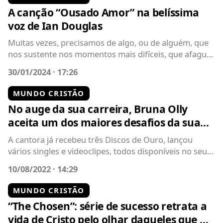
A canção “Ousado Amor” na belíssima
voz de Ian Douglas
Muitas vezes, precisamos de algo, ou de alguém, que
nos sustente nos momentos mais difíceis, que afague
nosso coração com um amor...
30/01/2024 · 17:26
MUNDO CRISTÃO
No auge da sua carreira, Bruna Olly
aceita um dos maiores desafios da sua
vida
A cantora já recebeu três Discos de Ouro, lançou
vários singles e videoclipes, todos disponíveis no seu
canal oficial no YouTube...
10/08/2022 · 14:29
MUNDO CRISTÃO
“The Chosen”: série de sucesso retrata a
vida de Cristo pelo olhar daqueles que O