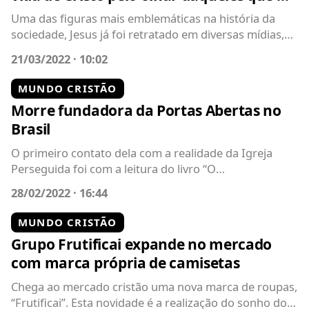
conheceram
Uma das figuras mais emblemáticas na história da
sociedade, Jesus já foi retratado em diversas mídias,
começando com o filme...
21/03/2022 · 10:02
MUNDO CRISTÃO
Morre fundadora da Portas Abertas no
Brasil
O primeiro contato dela com a realidade da Igreja
Perseguida foi com a leitura do livro “O
Contrabandista de Deus”, best-seller...
28/02/2022 · 16:44
MUNDO CRISTÃO
Grupo Frutificai expande no mercado
com marca própria de camisetas
Chega ao mercado cristão uma nova marca de roupas,
“Frutificai”. Esta novidade é a realização do sonho do